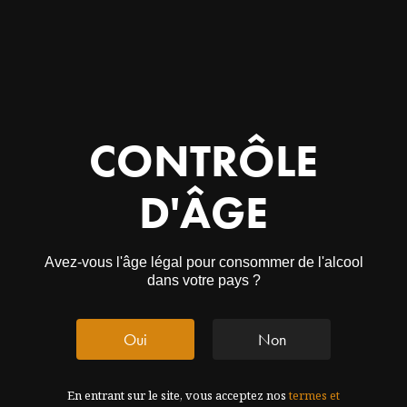
CONTRÔLE
D'ÂGE
Notre Vin : MTB*
Avez-vous l'âge légal pour consommer de l'alcool
dans votre pays ?
Un vignoble. Trois raisins bio
Oui
Non
Levures indigènes, sulfites minimes et à peine boisés.
Un vin contemporain.
Vérité, rythme, épices et fruits mûrs.
En entrant sur le site, vous acceptez nos
termes et