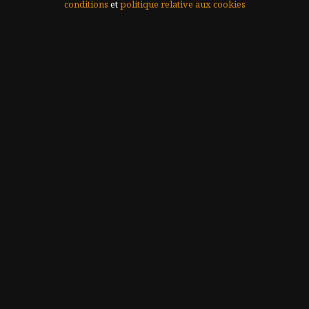
conditions
et
politique relative aux cookies
Célèbre la vie!
Viniswap