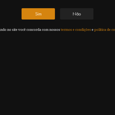
Sim
Não
ando no site você concorda com nossos
termos e condições
e
política de c