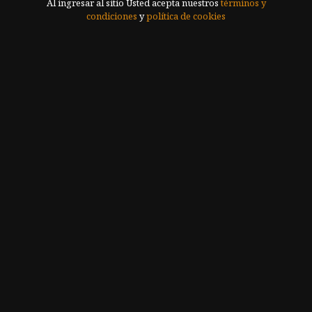
en Vino
Al ingresar al sitio Usted acepta nuestros
términos y
condiciones
y
política de cookies
Bodega Open-Source