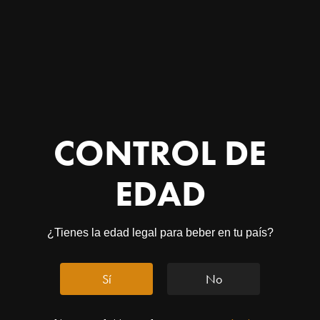
CONTROL DE
EDAD
¿Tienes la edad legal para beber en tu país?
Primera del mundo
Sí
No
Criptoactivo respaldado